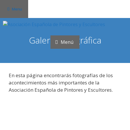
Saltar
Menu
al
contenido
Galería fotográfica
Menú
En esta página encontrarás fotografías de los
acontecimientos más importantes de la
Asociación Española de Pintores y Escultores.