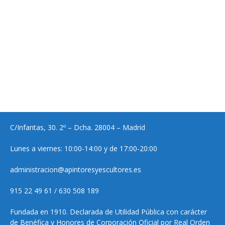
C/Infantas, 30. 2º – Dcha. 28004 – Madrid
Lunes a viernes: 10:00-14:00 y de 17:00-20:00
administracion@apintoresyescultores.es
915 22 49 61 / 630 508 189
Fundada en 1910. Declarada de Utilidad Pública con carácter
de Benéfica y Honores de Corporación Oficial por Real Orden