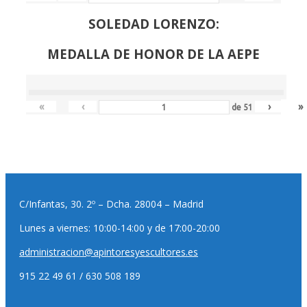
SOLEDAD LORENZO:
MEDALLA DE HONOR DE LA AEPE
«
‹
›
»
de
51
C/Infantas, 30. 2º – Dcha. 28004 – Madrid
Lunes a viernes: 10:00-14:00 y de 17:00-20:00
administracion@apintoresyescultores.es
915 22 49 61 / 630 508 189