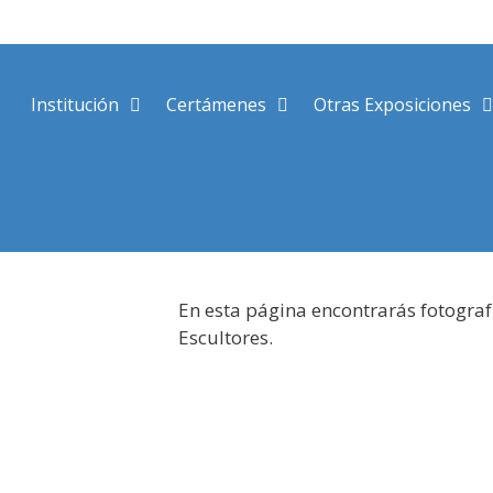
Saltar
al
contenido
Institución
Certámenes
Otras Exposiciones
En esta página encontrarás fotograf
Escultores.