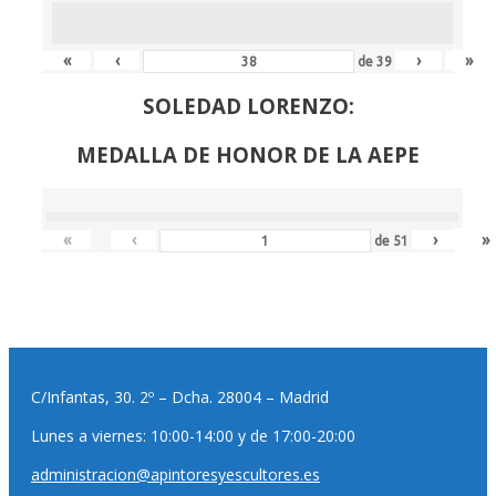
«
‹
›
»
de
39
SOLEDAD LORENZO:
MEDALLA DE HONOR DE LA AEPE
«
‹
›
»
de
51
C/Infantas, 30. 2º – Dcha. 28004 – Madrid
Lunes a viernes: 10:00-14:00 y de 17:00-20:00
administracion@apintoresyescultores.es