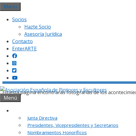
Saltar
Menu
al
Socios
contenido
Hazte Socio
Asesoría Jurídica
Contacto
EnterARTE
Gal
En esta página encontrarás fotografías de los acontecimie
Menú
Institución
Junta Directiva
Presidentes, Vicepresidentes y Secretarios
REUNION DE
Nombramientos Honoríficos