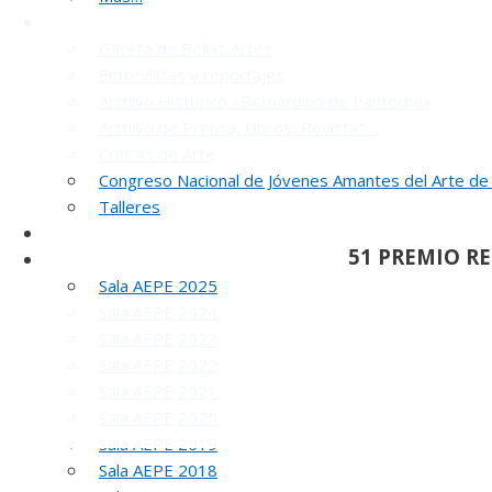
Noticias y publicaciones
Gaceta de Bellas Artes
Entrevistas y reportajes
Archivo Histórico «Bernardino de Pantorba»
Archivo de Prensa, Libros, Revistas…
Críticas de Arte
Congreso Nacional de Jóvenes Amantes del Arte de
INA
Talleres
SELLO AEPE
51 PREMIO R
Sala AEPE 2026
Sala AEPE 2025
Sala AEPE 2024
Sala AEPE 2023
Sala AEPE 2022
Sala AEPE 2021
Sala AEPE 2020
Sala AEPE 2019
Sala AEPE 2018
REUNIÓN
DE