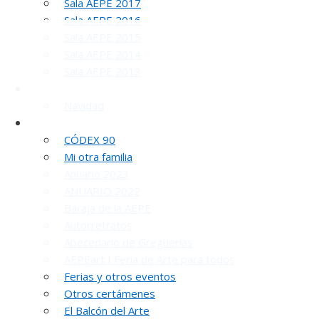
Sala AEPE 2017
Sala AEPE 2016
Sala AEPE 2015
Sala AEPE 2014
Sala AEPE 2013
Galería Virtual
Navidad
Otros actos y actividades
CÓDEX 90
INAUGUR
Mi otra familia
Anuario 2023
ANUARIO 2022
Baraja de la AEPE
Autorretratos
Abecedario de Greguerías
AEPEart I Feria de Arte para todos
Ferias y otros eventos
R
Otros certámenes
El Balcón del Arte