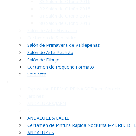
83 Salón de Otoño 2016
82 Salón de Otoño 2015
81 Salón de Otoño 2014
80 Salón de Otoño 2013
Salón de Arte Abstracto
Certamen de San Isidro
Salón de Primavera de Valdepeñas
INA
Salón de Arte Realista
Salón de Dibujo
50 PREMIO R
Certamen de Pequeño Formato
Solo Arte
Otras Exposiciones
Exposición PREMIO REINA SOFIA en Córdoba
Jardines
ANDALUZ.ES/JAÉN
Nieve
ANDALUZ.ES/CÁDIZ
Certamen de Pintura Rápida Nocturna MADRID DE
REUNION DE
ANDALUZ.es