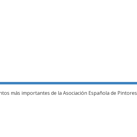
ería fotográfica
ntos más importantes de la Asociación Española de Pintores 
L JURADO DEL 80 SALON DE OTOÑO