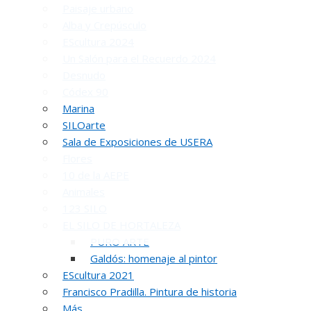
Paisaje urbano
Alba y Crepúsculo
EScultura 2024
Un Salón para el Recuerdo 2024
Desnudo
Códex 90
Marina
INAUGUR
SILOarte
Sala de Exposiciones de USERA
Flores
10 de la AEPE
Animales
123 SILO
EL SILO DE HORTALEZA
PURO ARTE
Galdós: homenaje al pintor
R
EScultura 2021
Francisco Pradilla. Pintura de historia
51 PREMIO R
Más…