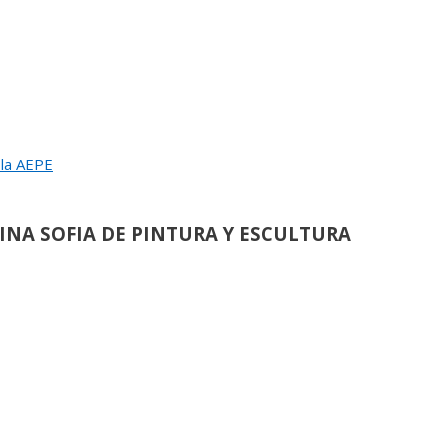
 la AEPE
UGURACION Y ENTREGA DEL
EINA SOFIA DE PINTURA Y ESCULTURA
L JURADO DEL 83 SALON DE OTOÑO