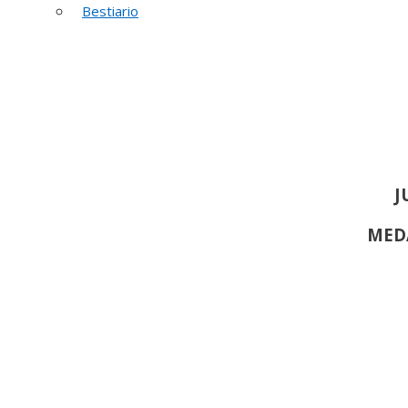
52 PREMIO R
Bestiario
J
MED