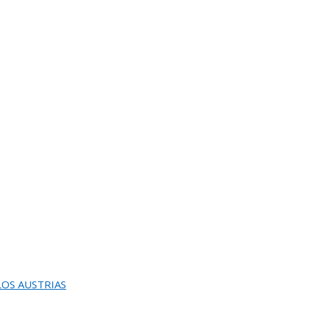
UGURACION Y ENTREGA DEL
EINA SOFIA DE PINTURA Y ESCULTURA
 LOS AUSTRIAS
L JURADO DEL 82 SALON DE OTOÑO