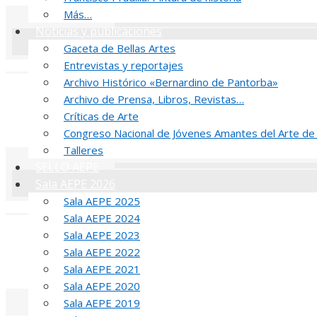
Más…
Noticias y publicaciones
Gaceta de Bellas Artes
Entrevistas y reportajes
«
‹
Archivo Histórico «Bernardino de Pantorba»
R
Archivo de Prensa, Libros, Revistas…
Críticas de Arte
52 PREMIO R
Congreso Nacional de Jóvenes Amantes del Arte de
Talleres
SELLO AEPE
Sala AEPE 2026
Sala AEPE 2025
«
‹
Sala AEPE 2024
J
Sala AEPE 2023
Sala AEPE 2022
MED
Sala AEPE 2021
Sala AEPE 2020
Sala AEPE 2019