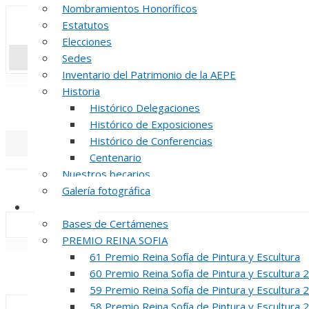
Nombramientos Honoríficos
Estatutos
Elecciones
Sedes
Inventario del Patrimonio de la AEPE
«
‹
Historia
INAUGUR
Histórico Delegaciones
Histórico de Exposiciones
Histórico de Conferencias
Centenario
«
‹
Nuestros becarios
REUNION DE
Galería fotográfica
Certámenes
Bases de Certámenes
PREMIO REINA SOFIA
«
‹
61 Premio Reina Sofía de Pintura y Escultura
INAUGUR
60 Premio Reina Sofía de Pintura y Escultura 
59 Premio Reina Sofía de Pintura y Escultura 
58 Premio Reina Sofía de Pintura y Escultura 