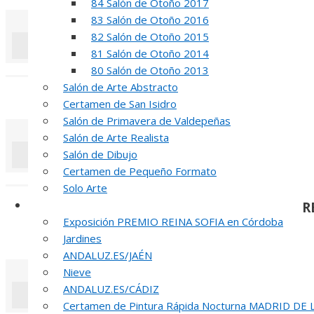
84 Salón de Otoño 2017
83 Salón de Otoño 2016
82 Salón de Otoño 2015
81 Salón de Otoño 2014
«
‹
80 Salón de Otoño 2013
Salón de Arte Abstracto
INAUGUR
Certamen de San Isidro
Salón de Primavera de Valdepeñas
Salón de Arte Realista
Salón de Dibujo
Certamen de Pequeño Formato
«
‹
Solo Arte
Otras Exposiciones
R
Exposición PREMIO REINA SOFIA en Córdoba
51 PREMIO R
Jardines
ANDALUZ.ES/JAÉN
Nieve
ANDALUZ.ES/CÁDIZ
Certamen de Pintura Rápida Nocturna MADRID DE