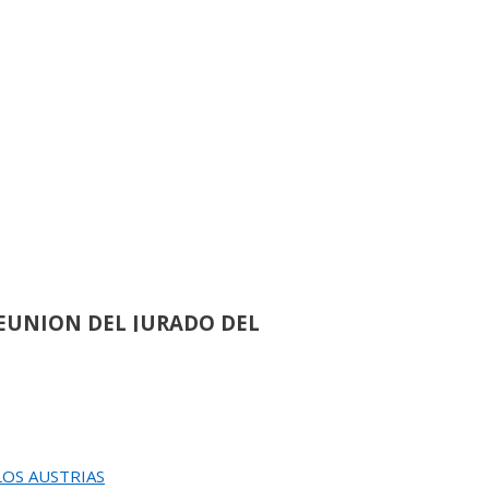
›
de
86
ACION DEL 82 SALON DE OTOÑO
›
de
60
EUNION DEL JURADO DEL
EINA SOFIA DE PINTURA Y ESCULTURA
 LOS AUSTRIAS