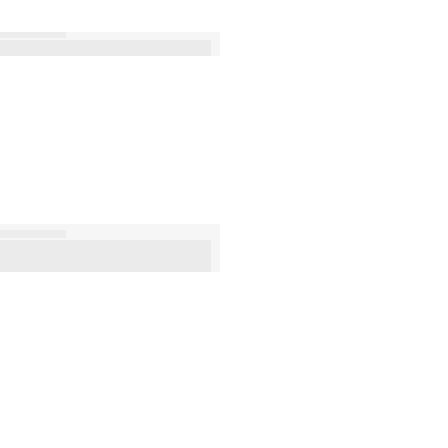
›
»
»