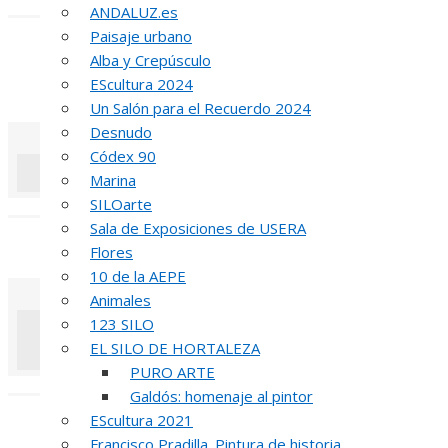
«
‹
ANDALUZ.es
Paisaje urbano
INA
Alba y Crepúsculo
EScultura 2024
51 PREMIO R
Un Salón para el Recuerdo 2024
Desnudo
Códex 90
Marina
SILOarte
«
‹
Sala de Exposiciones de USERA
REUNIÓN
DE
Flores
10 de la AEPE
Animales
123 SILO
EL SILO DE HORTALEZA
PURO ARTE
«
‹
Galdós: homenaje al pintor
EScultura 2021
INAUGUR
Francisco Pradilla. Pintura de historia