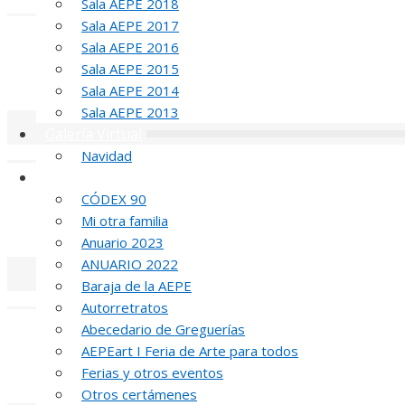
Sala AEPE 2018
«
‹
Sala AEPE 2017
T
Sala AEPE 2016
Sala AEPE 2015
MED
Sala AEPE 2014
Sala AEPE 2013
Galería Virtual
«
‹
Navidad
Otros actos y actividades
CÓDEX 90
Mi otra familia
MED
Anuario 2023
ANUARIO 2022
Baraja de la AEPE
«
‹
Autorretratos
Abecedario de Greguerías
AEPEart I Feria de Arte para todos
Ferias y otros eventos
MED
Otros certámenes