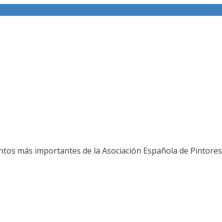
ería fotográfica
ntos más importantes de la Asociación Española de Pintores 
L JURADO DEL 80 SALON DE OTOÑO