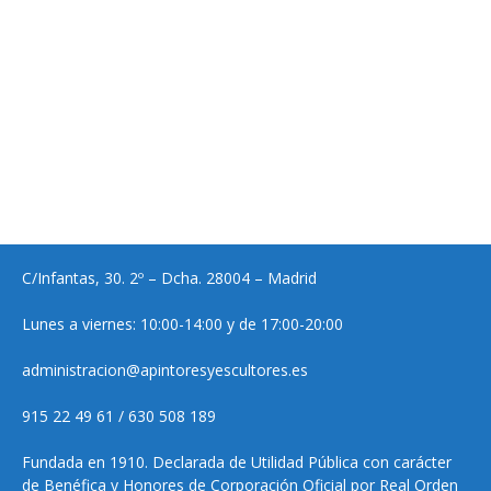
C/Infantas, 30. 2º – Dcha. 28004 – Madrid
Lunes a viernes: 10:00-14:00 y de 17:00-20:00
administracion@apintoresyescultores.es
915 22 49 61 / 630 508 189
Fundada en 1910. Declarada de Utilidad Pública con carácter
de Benéfica y Honores de Corporación Oficial por Real Orden