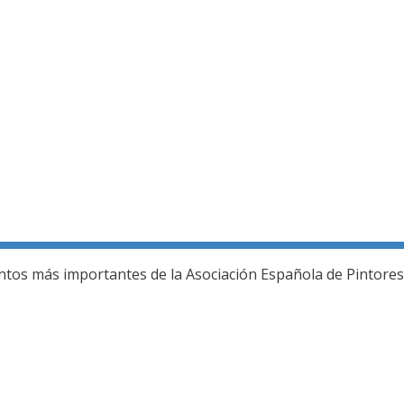
ería fotográfica
ntos más importantes de la Asociación Española de Pintores 
L JURADO DEL 80 SALON DE OTOÑO