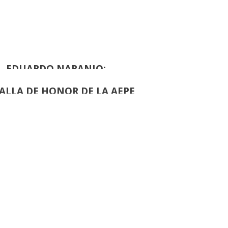
de
61
EDUARDO NARANJO:
ALLA DE HONOR DE LA AEPE
›
de
42
JUAN ALCALDE:
ALLA DE HONOR DE LA AEPE
de
53