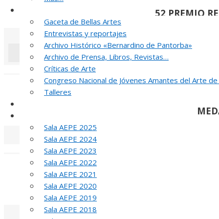
Noticias y publicaciones
52 PREMIO R
Gaceta de Bellas Artes
Entrevistas y reportajes
Archivo Histórico «Bernardino de Pantorba»
Archivo de Prensa, Libros, Revistas…
Críticas de Arte
«
‹
Congreso Nacional de Jóvenes Amantes del Arte de
J
Talleres
SELLO AEPE
MED
Sala AEPE 2026
Sala AEPE 2025
Sala AEPE 2024
«
‹
Sala AEPE 2023
Sala AEPE 2022
T
Sala AEPE 2021
Sala AEPE 2020
MED
Sala AEPE 2019
Sala AEPE 2018