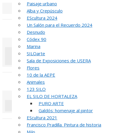
Paisaje urbano
Alba y Crepúsculo
«
‹
EScultura 2024
Un Salón para el Recuerdo 2024
REUNIÓN
DE
Desnudo
Códex 90
Marina
SILOarte
Sala de Exposiciones de USERA
Flores
«
‹
10 de la AEPE
INAUGUR
Animales
123 SILO
EL SILO DE HORTALEZA
PURO ARTE
Galdós: homenaje al pintor
«
‹
EScultura 2021
Francisco Pradilla. Pintura de historia
R
Más…