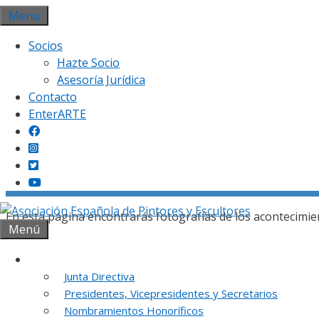
Saltar
Menu
al
Socios
contenido
Hazte Socio
Asesoría Jurídica
Contacto
EnterARTE
Gal
En esta página encontrarás fotografías de los acontecimie
Menú
Institución
Junta Directiva
Presidentes, Vicepresidentes y Secretarios
REUNION DE
Nombramientos Honoríficos