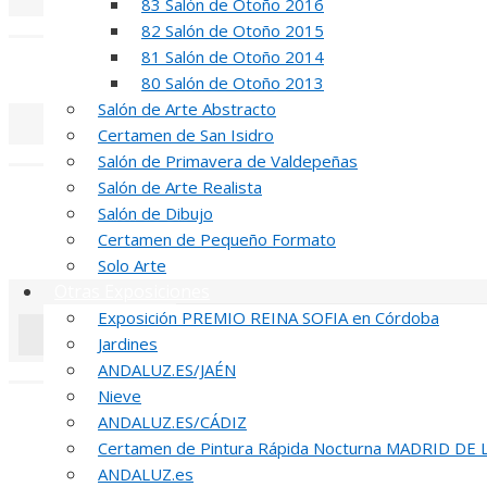
83 Salón de Otoño 2016
«
‹
82 Salón de Otoño 2015
81 Salón de Otoño 2014
INAUGUR
80 Salón de Otoño 2013
Salón de Arte Abstracto
Certamen de San Isidro
«
‹
Salón de Primavera de Valdepeñas
Salón de Arte Realista
R
Salón de Dibujo
Certamen de Pequeño Formato
51 PREMIO R
Solo Arte
Otras Exposiciones
Exposición PREMIO REINA SOFIA en Córdoba
Jardines
ANDALUZ.ES/JAÉN
«
‹
Nieve
INA
ANDALUZ.ES/CÁDIZ
Certamen de Pintura Rápida Nocturna MADRID DE
51 PREMIO R
ANDALUZ.es