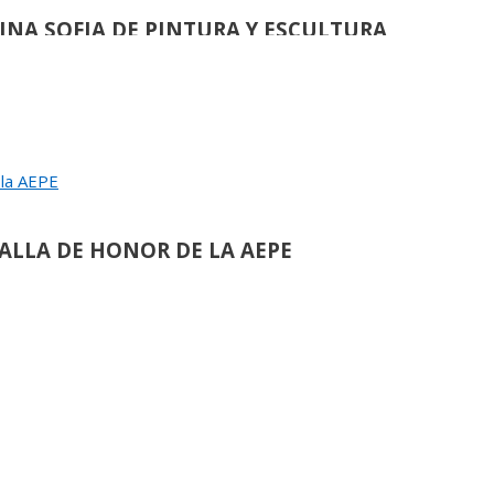
EINA SOFIA DE PINTURA Y ESCULTURA
de
90
 la AEPE
ULIO LÓPEZ HERNÁNDEZ:
ALLA DE HONOR DE LA AEPE
de
117
OMÁS PAREDES ROMERO:
ALLA DE HONOR DE LA AEPE
A