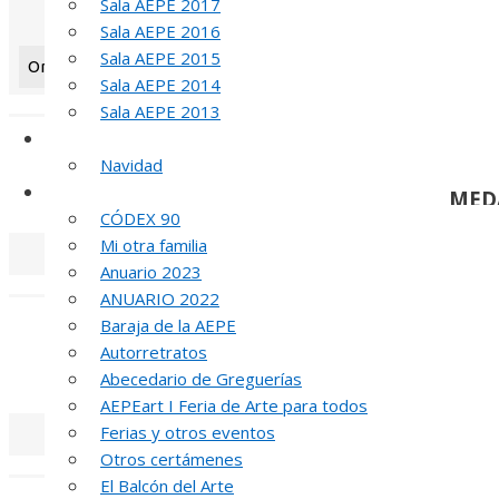
Sala AEPE 2017
Sala AEPE 2016
Sala AEPE 2015
Orientation: 1
Sala AEPE 2014
«
‹
Sala AEPE 2013
Galería Virtual
Navidad
Otros actos y actividades
MED
CÓDEX 90
Mi otra familia
Anuario 2023
«
‹
ANUARIO 2022
Baraja de la AEPE
Autorretratos
MED
Abecedario de Greguerías
AEPEart I Feria de Arte para todos
Ferias y otros eventos
Otros certámenes
«
‹
El Balcón del Arte