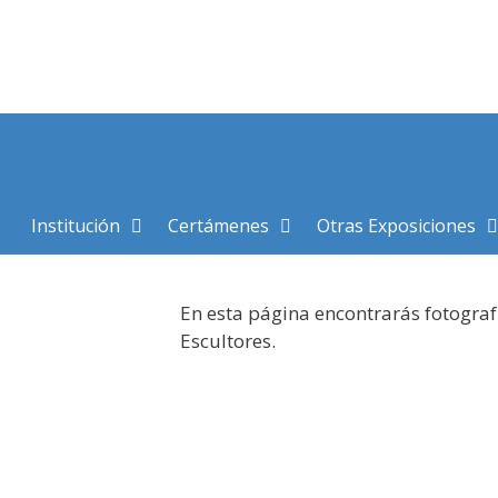
Saltar
al
contenido
Institución
Certámenes
Otras Exposiciones
En esta página encontrarás fotograf
Escultores.