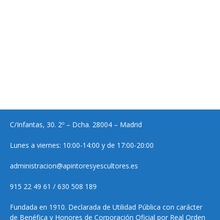
C/Infantas, 30. 2º – Dcha. 28004 – Madrid
Lunes a viernes: 10:00-14:00 y de 17:00-20:00
administracion@apintoresyescultores.es
915 22 49 61 / 630 508 189
Fundada en 1910. Declarada de Utilidad Pública con carácter
de Benéfica y Honores de Corporación Oficial por Real Orden