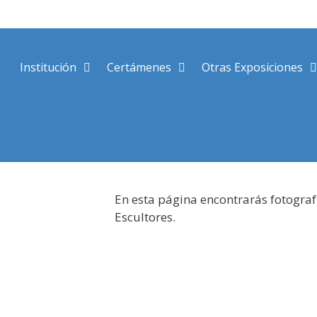
Saltar
al
contenido
Institución
Certámenes
Otras Exposiciones
En esta página encontrarás fotograf
Escultores.