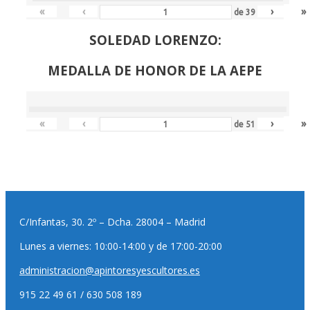
«
‹
›
»
de
39
SOLEDAD LORENZO:
MEDALLA DE HONOR DE LA AEPE
«
‹
›
»
de
51
C/Infantas, 30. 2º – Dcha. 28004 – Madrid
Lunes a viernes: 10:00-14:00 y de 17:00-20:00
administracion@apintoresyescultores.es
915 22 49 61 / 630 508 189