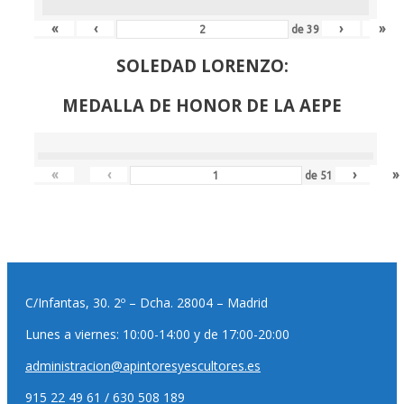
«
‹
›
»
de
39
SOLEDAD LORENZO:
MEDALLA DE HONOR DE LA AEPE
«
‹
›
»
de
51
C/Infantas, 30. 2º – Dcha. 28004 – Madrid
Lunes a viernes: 10:00-14:00 y de 17:00-20:00
administracion@apintoresyescultores.es
915 22 49 61 / 630 508 189