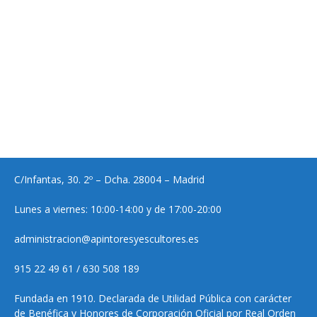
C/Infantas, 30. 2º – Dcha. 28004 – Madrid
Lunes a viernes: 10:00-14:00 y de 17:00-20:00
administracion@apintoresyescultores.es
915 22 49 61 / 630 508 189
Fundada en 1910. Declarada de Utilidad Pública con carácter
de Benéfica y Honores de Corporación Oficial por Real Orden