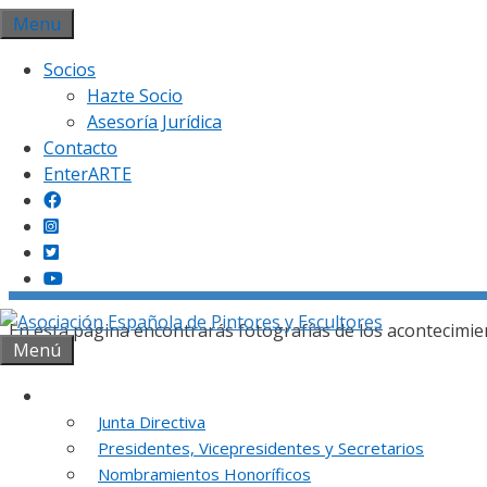
Saltar
Menu
al
Socios
contenido
Hazte Socio
Asesoría Jurídica
Contacto
EnterARTE
Gal
En esta página encontrarás fotografías de los acontecimie
Menú
Institución
Junta Directiva
Presidentes, Vicepresidentes y Secretarios
REUNION DE
Nombramientos Honoríficos