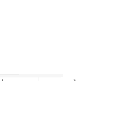
›
»
»
›
»