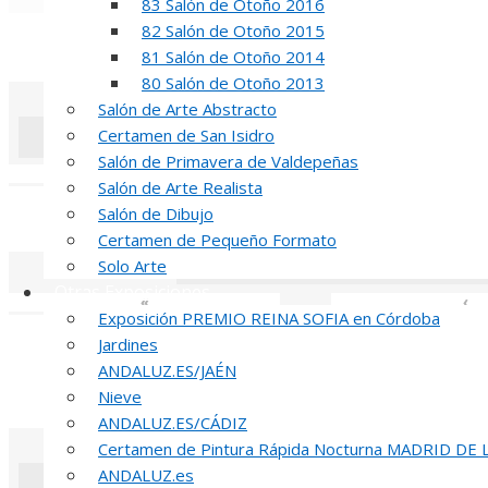
83 Salón de Otoño 2016
«
‹
82 Salón de Otoño 2015
REUNION DE
81 Salón de Otoño 2014
80 Salón de Otoño 2013
Salón de Arte Abstracto
Certamen de San Isidro
Salón de Primavera de Valdepeñas
«
‹
Salón de Arte Realista
Salón de Dibujo
INAUGUR
Certamen de Pequeño Formato
Solo Arte
Otras Exposiciones
«
‹
Exposición PREMIO REINA SOFIA en Córdoba
R
Jardines
ANDALUZ.ES/JAÉN
51 PREMIO R
Nieve
ANDALUZ.ES/CÁDIZ
Certamen de Pintura Rápida Nocturna MADRID DE
ANDALUZ.es