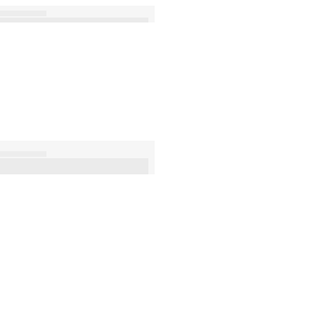
»
»
›
»