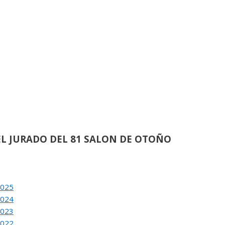
de
21
ACION DEL 80 SALON DE OTOÑO
›
de
62
L JURADO DEL 81 SALON DE OTOÑO
›
de
38
2025
ACION DEL 81 SALON DE OTOÑO
2024
2023
2022