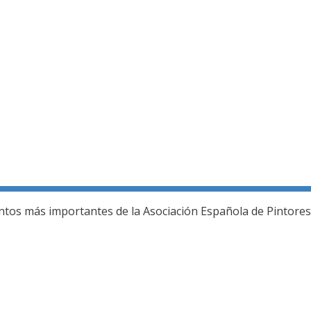
ería fotográfica
ntos más importantes de la Asociación Española de Pintores 
L JURADO DEL 80 SALON DE OTOÑO