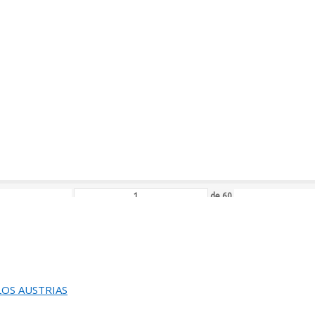
de
112
L JURADO DEL 82 SALON DE OTOÑO
›
de
86
ACION DEL 82 SALON DE OTOÑO
de
60
EUNION DEL JURADO DEL
EINA SOFIA DE PINTURA Y ESCULTURA
 LOS AUSTRIAS