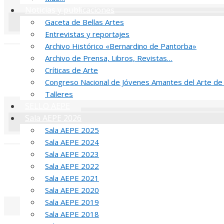
Noticias y publicaciones
Gaceta de Bellas Artes
Entrevistas y reportajes
«
‹
Archivo Histórico «Bernardino de Pantorba»
R
Archivo de Prensa, Libros, Revistas…
Críticas de Arte
52 PREMIO R
Congreso Nacional de Jóvenes Amantes del Arte de
Talleres
SELLO AEPE
Sala AEPE 2026
Sala AEPE 2025
«
‹
Sala AEPE 2024
Sala AEPE 2023
J
Sala AEPE 2022
Sala AEPE 2021
MED
Sala AEPE 2020
Sala AEPE 2019
Sala AEPE 2018
«
‹