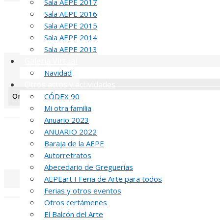
Sala AEPE 2017
Sala AEPE 2016
T
Sala AEPE 2015
MED
Sala AEPE 2014
Sala AEPE 2013
Galería Virtual
Navidad
Otros actos y actividades
CÓDEX 90
Orientation: 1
Mi otra familia
«
‹
Anuario 2023
ANUARIO 2022
Baraja de la AEPE
MED
Autorretratos
Abecedario de Greguerías
AEPEart I Feria de Arte para todos
Ferias y otros eventos
«
‹
Otros certámenes
El Balcón del Arte