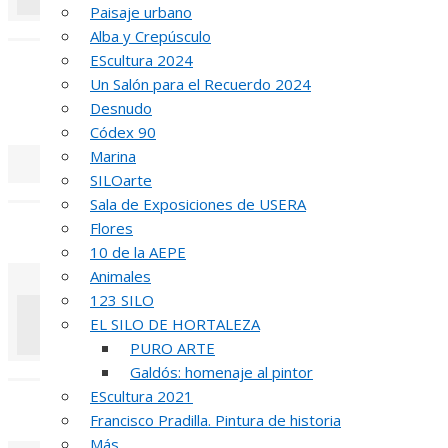
Paisaje urbano
«
‹
Alba y Crepúsculo
EScultura 2024
INA
Un Salón para el Recuerdo 2024
Desnudo
51 PREMIO R
Códex 90
Marina
SILOarte
«
‹
Sala de Exposiciones de USERA
Flores
REUNIÓN
DE
10 de la AEPE
Animales
123 SILO
EL SILO DE HORTALEZA
PURO ARTE
«
‹
Galdós: homenaje al pintor
EScultura 2021
INAUGUR
Francisco Pradilla. Pintura de historia
Más…