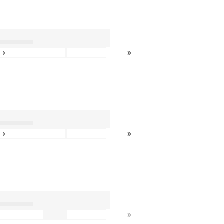
›
»
›
»
»