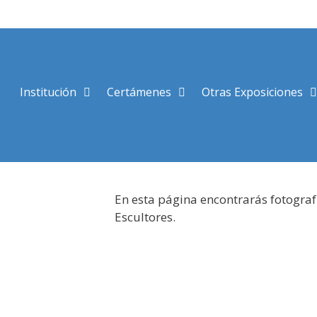
Saltar
al
contenido
Institución
Certámenes
Otras Exposiciones
En esta página encontrarás fotograf
Escultores.