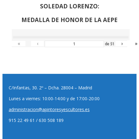
SOLEDAD LORENZO:
MEDALLA DE HONOR DE LA AEPE
«
‹
›
»
de
51
C/Infantas, 30. 2º – Dcha. 28004 – Madrid
Lunes a viernes: 10:00-14:00 y de 17:00-20:00
administracion@apintoresyescultores.es
915 22 49 61 / 630 508 189