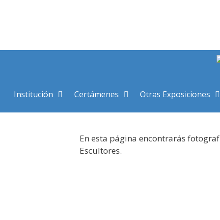
Saltar
al
contenido
Institución
Certámenes
Otras Exposiciones
En esta página encontrarás fotograf
Escultores.