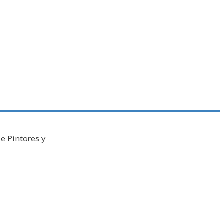
e Pintores y
026
Galería Virtual
Otros actos y actividades