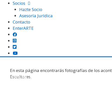
Saltar
Socios
al
Hazte Socio
contenido
Asesoría Jurídica
Contacto
EnterARTE
Gal
En esta página encontrarás fotografías de los acon
Institución
Certámenes
Otras Exposiciones
Escultores.