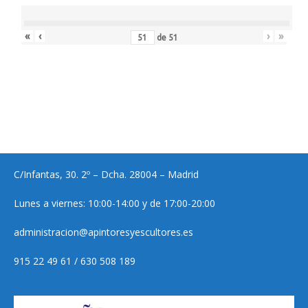
«
‹
›
»
de
51
C/Infantas, 30. 2º – Dcha. 28004 – Madrid
Lunes a viernes: 10:00-14:00 y de 17:00-20:00
administracion@apintoresyescultores.es
915 22 49 61 / 630 508 189