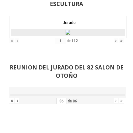
ESCULTURA
Jurado
«
‹
›
»
de
112
REUNION DEL JURADO DEL 82 SALON DE
OTOÑO
«
‹
›
»
de
86