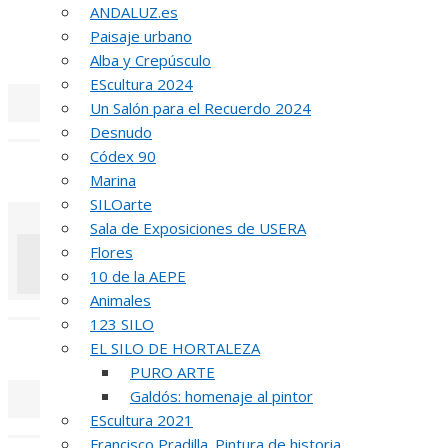
INA
ANDALUZ.es
Paisaje urbano
51 PREMIO R
Alba y Crepúsculo
EScultura 2024
Un Salón para el Recuerdo 2024
«
‹
Desnudo
Códex 90
REUNIÓN
DE
Marina
SILOarte
Sala de Exposiciones de USERA
Flores
10 de la AEPE
Animales
«
‹
123 SILO
INAUGUR
EL SILO DE HORTALEZA
PURO ARTE
Galdós: homenaje al pintor
EScultura 2021
«
‹
Francisco Pradilla. Pintura de historia