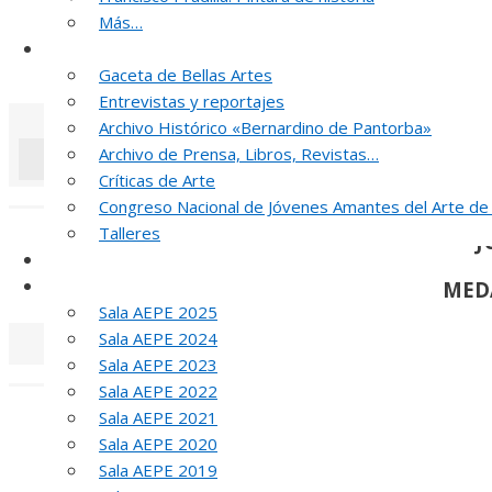
R
Más…
Noticias y publicaciones
52 PREMIO R
Gaceta de Bellas Artes
Entrevistas y reportajes
Archivo Histórico «Bernardino de Pantorba»
Archivo de Prensa, Libros, Revistas…
Críticas de Arte
«
‹
Congreso Nacional de Jóvenes Amantes del Arte de
Talleres
J
SELLO AEPE
Sala AEPE 2026
MED
Sala AEPE 2025
Sala AEPE 2024
Sala AEPE 2023
«
‹
Sala AEPE 2022
T
Sala AEPE 2021
Sala AEPE 2020
MED
Sala AEPE 2019