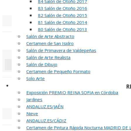
84 Salón de Otoño 2017
REUNION DE
83 Salón de Otoño 2016
82 Salón de Otoño 2015
81 Salón de Otoño 2014
«
‹
80 Salón de Otoño 2013
Salón de Arte Abstracto
INAUGUR
Certamen de San Isidro
Salón de Primavera de Valdepeñas
Salón de Arte Realista
Salón de Dibujo
Certamen de Pequeño Formato
«
‹
Solo Arte
Otras Exposiciones
R
Exposición PREMIO REINA SOFIA en Córdoba
51 PREMIO R
Jardines
ANDALUZ.ES/JAÉN
Nieve
ANDALUZ.ES/CÁDIZ
«
‹
Certamen de Pintura Rápida Nocturna MADRID DE