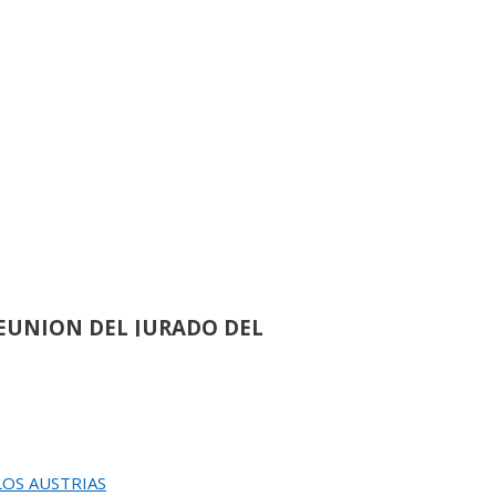
L JURADO DEL 82 SALON DE OTOÑO
de
86
ACION DEL 82 SALON DE OTOÑO
›
de
60
EUNION DEL JURADO DEL
EINA SOFIA DE PINTURA Y ESCULTURA
›
de
58
 LOS AUSTRIAS