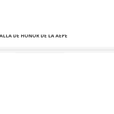
›
de
61
EDUARDO NARANJO:
ALLA DE HONOR DE LA AEPE
›
de
42
JUAN ALCALDE:
ALLA DE HONOR DE LA AEPE
de
53
VENANCIO BLANCO: