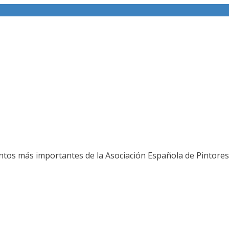
ería fotográfica
ntos más importantes de la Asociación Española de Pintores 
L JURADO DEL 80 SALON DE OTOÑO