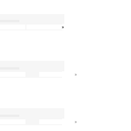
»
»
»