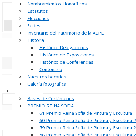
Nombramientos Honoríficos
Estatutos
Elecciones
Sedes
Inventario del Patrimonio de la AEPE
«
‹
Historia
INAUGUR
Histórico Delegaciones
Histórico de Exposiciones
Histórico de Conferencias
Centenario
«
‹
Nuestros becarios
REUNION DE
Galería fotográfica
Certámenes
Bases de Certámenes
PREMIO REINA SOFIA
«
‹
61 Premio Reina Sofía de Pintura y Escultura
INAUGUR
60 Premio Reina Sofía de Pintura y Escultura 
59 Premio Reina Sofía de Pintura y Escultura 
58 Premio Reina Sofía de Pintura y Escultura 