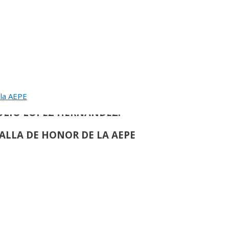
EUNION DEL JURADO DEL
EINA SOFIA DE PINTURA Y ESCULTURA
›
de
90
 la AEPE
ULIO LÓPEZ HERNÁNDEZ:
ALLA DE HONOR DE LA AEPE
›
de
117
OMÁS PAREDES ROMERO:
ALLA DE HONOR DE LA AEPE