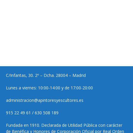
C/Infantas, 30. 2º – Dcha. 28004 – Madrid
Lunes a viernes: 10:00-14:00 y de 17:00-20:00
administracion@apintoresyescultores.es
915 22 49 61 / 630 508 189
Fundada en 1910. Declarada de Utilidad Pública con carácter
de Benéfica y Honores de Corporación Oficial por Real Orden