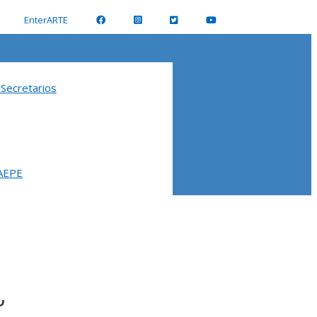
EnterARTE
 Secretarios
 AEPE
la de Pintores y Escultores.
O