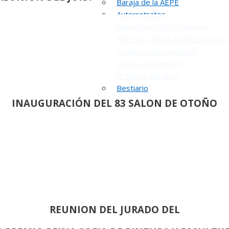
Baraja de la AEPE
Autorretratos
Abecedario de Greguerías
AEPEart I Feria de Arte para to
Ferias y otros eventos
Otros certámenes
El Balcón del Arte
Bestiario
INAUGURACIÓN DEL 83 SALON DE OTOÑO
REUNION DEL JURADO DEL