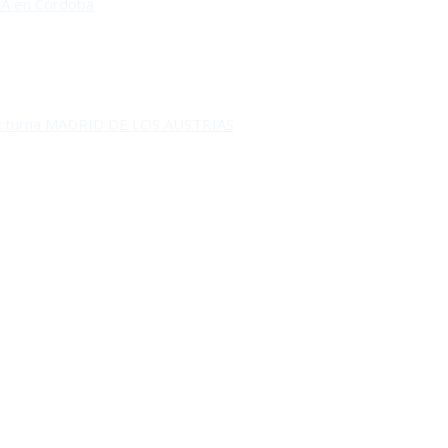
A en Córdoba
octurna MADRID DE LOS AUSTRIAS
RA
4
O