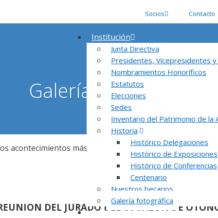
Socios
Contacto
Institución
Junta Directiva
Presidentes, Vicepresidentes y
Nombramientos Honoríficos
Galería fotográfica
Estatutos
Elecciones
Sedes
Inventario del Patrimonio de la
Historia
Histórico Delegaciones
los acontecimientos más importantes de la Asociación Españo
Histórico de Exposiciones
Histórico de Conferencias
Centenario
Nuestros becarios
Galería fotográfica
REUNION DEL JURADO DEL 80 SALON DE OTOÑ
Certámenes