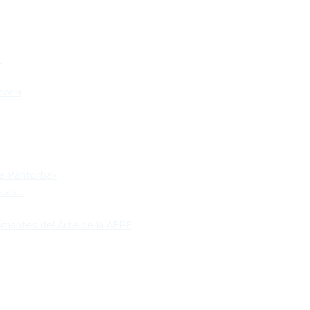
r
toria
de Pantorba»
stas…
Amantes del Arte de la AEPE
RA