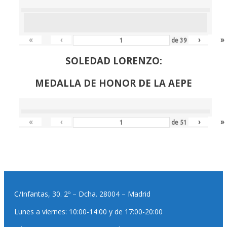
«
‹
›
»
de
39
SOLEDAD LORENZO:
MEDALLA DE HONOR DE LA AEPE
«
‹
›
»
de
51
C/Infantas, 30. 2º – Dcha. 28004 – Madrid
Lunes a viernes: 10:00-14:00 y de 17:00-20:00