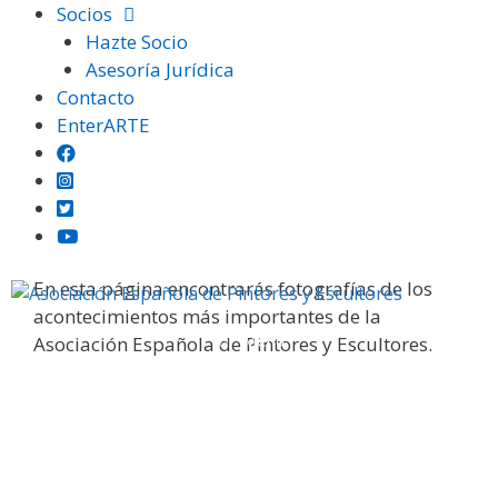
Saltar
Socios
al
Hazte Socio
contenido
Asesoría Jurídica
Contacto
EnterARTE
Galería fotográfica
En esta página encontrarás fotografías de los
acontecimientos más importantes de la
Menú
Asociación Española de Pintores y Escultores.