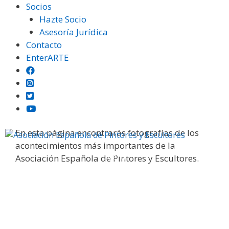
Saltar
Socios
al
Hazte Socio
contenido
Asesoría Jurídica
Contacto
EnterARTE
Galería fotográfica
En esta página encontrarás fotografías de los
acontecimientos más importantes de la
Menú
Asociación Española de Pintores y Escultores.