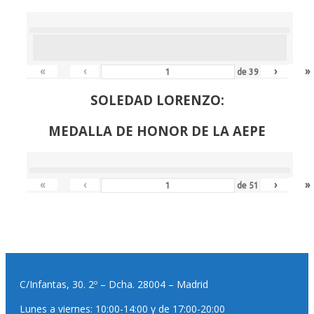
«
‹
›
»
de
39
SOLEDAD LORENZO:
MEDALLA DE HONOR DE LA AEPE
«
‹
›
»
de
51
C/Infantas, 30. 2º – Dcha. 28004 – Madrid
Lunes a viernes: 10:00-14:00 y de 17:00-20:00