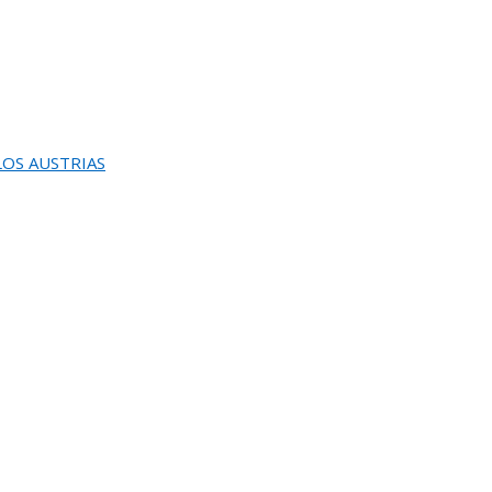
 LOS AUSTRIAS
INAUGURACION Y ENTREGA DEL
0 PREMIO REINA SOFIA DE PINTURA Y ESCULTU
REUNION DEL JURADO DEL 82 SALON DE OTOÑ