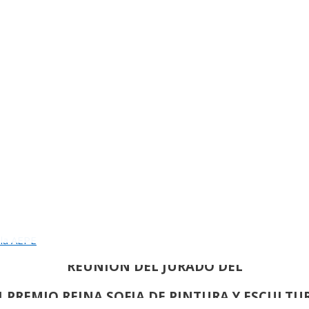
INAUGURACION DEL 82 SALON DE OTOÑO
 la AEPE
REUNION DEL JURADO DEL
1 PREMIO REINA SOFIA DE PINTURA Y ESCULTU