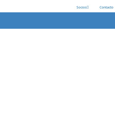
Socios
Contacto
Galería fotográfica
los acontecimientos más importantes de la Asociación Españo
REUNION DEL JURADO DEL 80 SALON DE OTOÑ