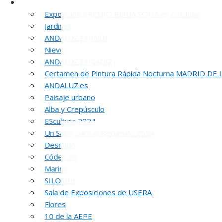
Otras Exposiciones
Exposición PREMIO REINA SOFIA en Córdoba
Jardines
ANDALUZ.ES/JAÉN
Nieve
ANDALUZ.ES/CÁDIZ
Certamen de Pintura Rápida Nocturna MADRID DE
ANDALUZ.es
Paisaje urbano
5
Alba y Crepúsculo
EScultura 2024
Un Salón para el Recuerdo 2024
Desnudo
Códex 90
Marina
SILOarte
Sala de Exposiciones de USERA
Flores
10 de la AEPE