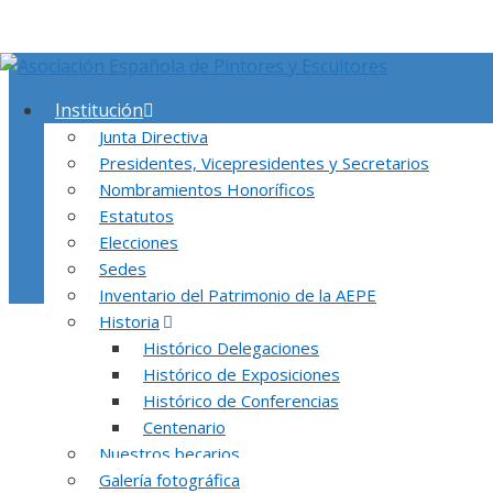
Saltar
al
contenido
Institución
Junta Directiva
Presidentes, Vicepresidentes y Secretarios
Nombramientos Honoríficos
Estatutos
Elecciones
Sedes
Inventario del Patrimonio de la AEPE
Historia
En esta página encontrarás fotografías de 
Histórico Delegaciones
Histórico de Exposiciones
Histórico de Conferencias
Centenario
Nuestros becarios
Galería fotográfica