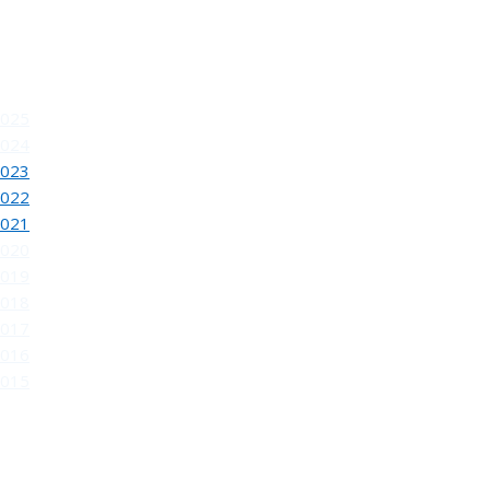
2025
2024
2023
2022
INAUGURACION DEL 80 SALON DE OTOÑO
2021
2020
2019
2018
2017
2016
2015
REUNION DEL JURADO DEL 81 SALON DE OTOÑ