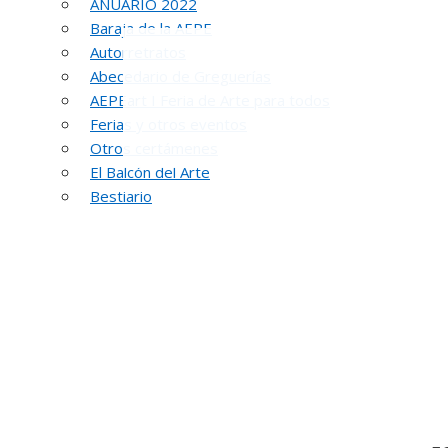
ANUARIO 2022
Baraja de la AEPE
Autorretratos
Abecedario de Greguerías
AEPEart I Feria de Arte para todos
Ferias y otros eventos
Otros certámenes
El Balcón del Arte
Bestiario