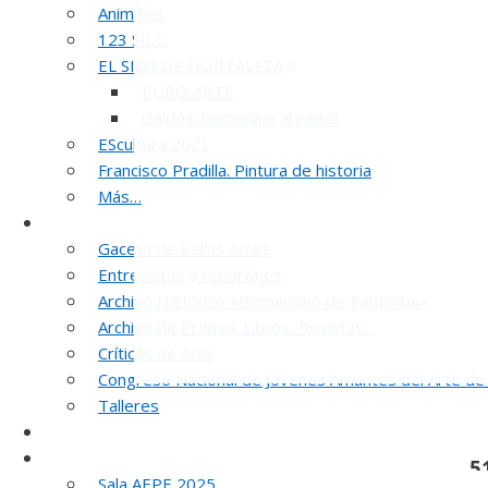
Animales
123 SILO
EL SILO DE HORTALEZA
PURO ARTE
Galdós: homenaje al pintor
EScultura 2021
Francisco Pradilla. Pintura de historia
Más…
Noticias y publicaciones
Gaceta de Bellas Artes
Entrevistas y reportajes
Archivo Histórico «Bernardino de Pantorba»
Archivo de Prensa, Libros, Revistas…
Críticas de Arte
Congreso Nacional de Jóvenes Amantes del Arte de
Talleres
SELLO AEPE
Sala AEPE 2026
5
Sala AEPE 2025