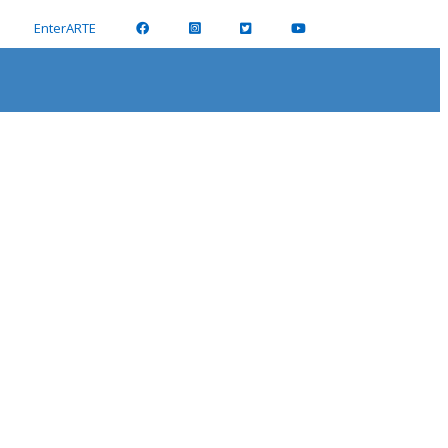
EnterARTE
la de Pintores y Escultores.
O