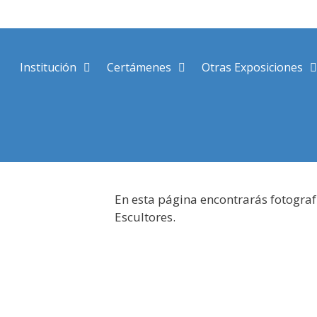
Saltar
al
contenido
Institución
Certámenes
Otras Exposiciones
En esta página encontrarás fotograf
Escultores.