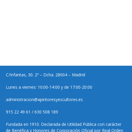
C/Infantas, 30. 2º – Dcha. 28004 – Madrid
Lunes a viernes: 10:00-14:00 y de 17:00-20:00
administracion@apintoresyescultores.es
915 22 49 61 / 630 508 189
Fundada en 1910. Declarada de Utilidad Pública con carácter
de Benéfica y Honores de Corporación Oficial por Real Orden