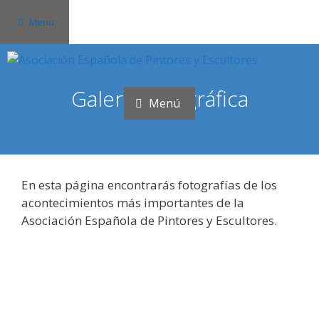
Saltar
Menu
al
contenido
Galería fotográfica
Menú
En esta página encontrarás fotografías de los
acontecimientos más importantes de la
Asociación Española de Pintores y Escultores.