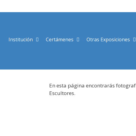
Saltar
al
contenido
Institución
Certámenes
Otras Exposiciones
En esta página encontrarás fotograf
Escultores.