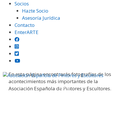
Saltar
Socios
al
Hazte Socio
contenido
Asesoría Jurídica
Contacto
EnterARTE
Galería fotográfica
En esta página encontrarás fotografías de los
acontecimientos más importantes de la
Menú
Asociación Española de Pintores y Escultores.