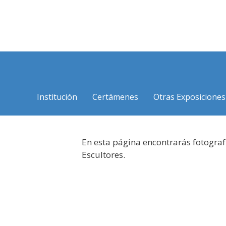
Saltar
al
contenido
Institución
Certámenes
Otras Exposiciones
En esta página encontrarás fotograf
Escultores.