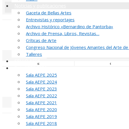
Noticias y publicaciones
Gaceta de Bellas Artes
«
‹
Entrevistas y reportajes
Archivo Histórico «Bernardino de Pantorba»
J
Archivo de Prensa, Libros, Revistas…
Críticas de Arte
MED
Congreso Nacional de Jóvenes Amantes del Arte de
Talleres
SELLO AEPE
«
‹
Sala AEPE 2026
T
Sala AEPE 2025
Sala AEPE 2024
MED
Sala AEPE 2023
Sala AEPE 2022
Sala AEPE 2021
Sala AEPE 2020
«
‹
Sala AEPE 2019
Sala AEPE 2018