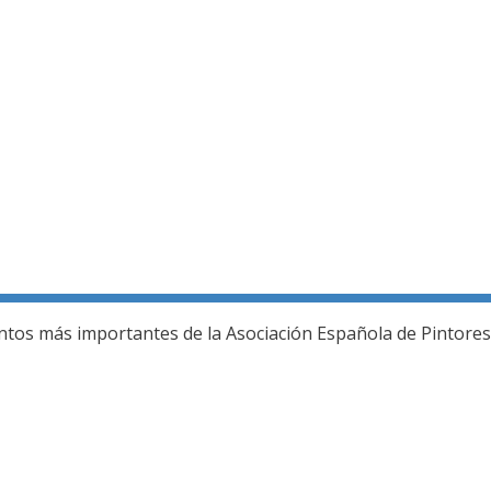
ería fotográfica
ntos más importantes de la Asociación Española de Pintores 
L JURADO DEL 80 SALON DE OTOÑO