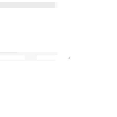
»
»
»