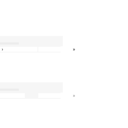
»
›
»
»