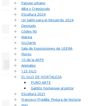
Paisaje urbano
«
‹
Alba y Crepúsculo
EScultura 2024
REUNIÓN
DE
Un Salón para el Recuerdo 2024
Desnudo
Códex 90
«
‹
Marina
SILOarte
INAUGUR
Sala de Exposiciones de USERA
Flores
10 de la AEPE
Animales
123 SILO
«
‹
EL SILO DE HORTALEZA
R
PURO ARTE
Galdós: homenaje al pintor
52 PREMIO R
EScultura 2021
Francisco Pradilla. Pintura de historia
Más…