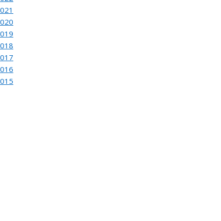
EUNION DEL JURADO DEL
2021
2020
INA SOFIA DE PINTURA Y ESCULTURA
2019
2018
2017
›
de
76
2016
2015
UGURACION Y ENTREGA DEL
EINA SOFIA DE PINTURA Y ESCULTURA
›
de
112
L JURADO DEL 82 SALON DE OTOÑO
›
de
86