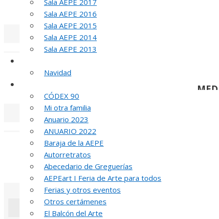
Sala AEPE 2017
MED
Sala AEPE 2016
Sala AEPE 2015
Sala AEPE 2014
«
‹
Sala AEPE 2013
Galería Virtual
Navidad
Otros actos y actividades
MED
CÓDEX 90
Mi otra familia
Anuario 2023
«
‹
ANUARIO 2022
Baraja de la AEPE
Autorretratos
Abecedario de Greguerías
MED
AEPEart I Feria de Arte para todos
Ferias y otros eventos
Otros certámenes
El Balcón del Arte