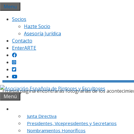
Saltar
Menu
al
Socios
contenido
Hazte Socio
Asesoría Jurídica
Contacto
EnterARTE
Gal
En esta página encontrarás fotografías de los acontecimie
Menú
Institución
Junta Directiva
Presidentes, Vicepresidentes y Secretarios
REUNION DE
Nombramientos Honoríficos