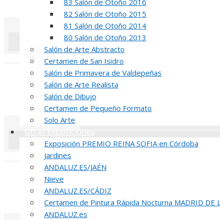
INAUGUR
83 Salón de Otoño 2016
82 Salón de Otoño 2015
81 Salón de Otoño 2014
80 Salón de Otoño 2013
Salón de Arte Abstracto
«
‹
Certamen de San Isidro
Salón de Primavera de Valdepeñas
R
Salón de Arte Realista
Salón de Dibujo
51 PREMIO R
Certamen de Pequeño Formato
Solo Arte
Otras Exposiciones
Exposición PREMIO REINA SOFIA en Córdoba
Jardines
«
‹
ANDALUZ.ES/JAÉN
INA
Nieve
ANDALUZ.ES/CÁDIZ
51 PREMIO R
Certamen de Pintura Rápida Nocturna MADRID DE
ANDALUZ.es