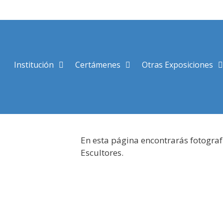
Saltar
al
contenido
Institución
Certámenes
Otras Exposiciones
En esta página encontrarás fotograf
Escultores.