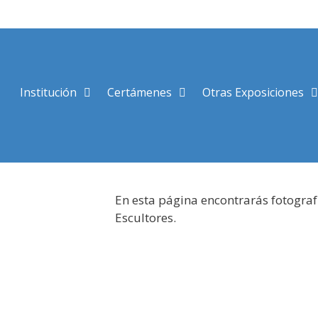
Saltar
al
contenido
Institución
Certámenes
Otras Exposiciones
En esta página encontrarás fotograf
Escultores.