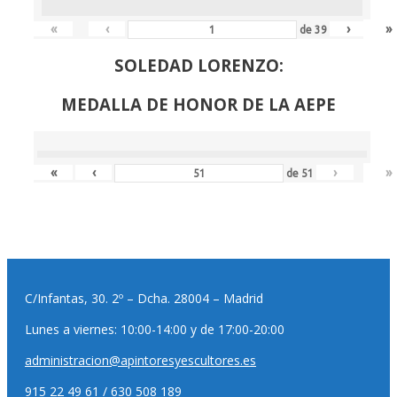
«
‹
›
»
de
39
SOLEDAD LORENZO:
MEDALLA DE HONOR DE LA AEPE
«
‹
›
»
de
51
C/Infantas, 30. 2º – Dcha. 28004 – Madrid
Lunes a viernes: 10:00-14:00 y de 17:00-20:00
administracion@apintoresyescultores.es
915 22 49 61 / 630 508 189