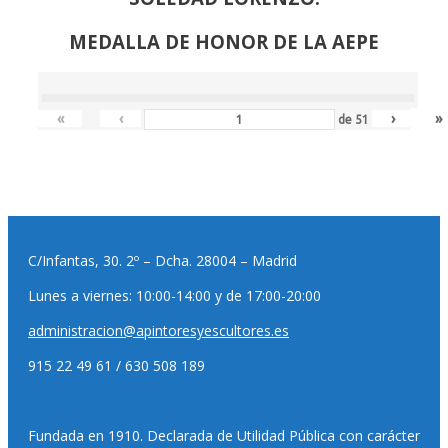
MEDALLA DE HONOR DE LA AEPE
«
‹
›
»
de
51
C/Infantas, 30. 2º – Dcha. 28004 – Madrid
Lunes a viernes: 10:00-14:00 y de 17:00-20:00
administracion@apintoresyescultores.es
915 22 49 61 / 630 508 189
Fundada en 1910. Declarada de Utilidad Pública con carácter