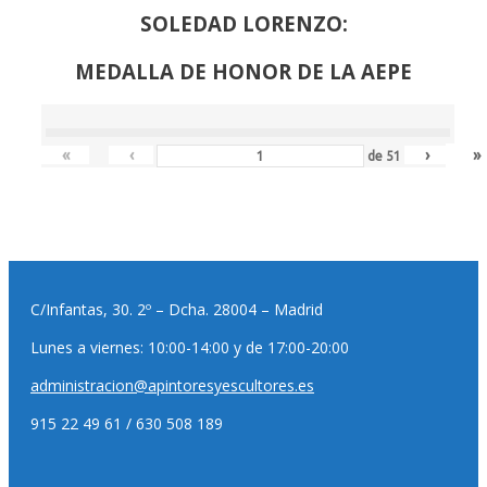
SOLEDAD LORENZO:
MEDALLA DE HONOR DE LA AEPE
«
‹
›
»
de
51
C/Infantas, 30. 2º – Dcha. 28004 – Madrid
Lunes a viernes: 10:00-14:00 y de 17:00-20:00
administracion@apintoresyescultores.es
915 22 49 61 / 630 508 189