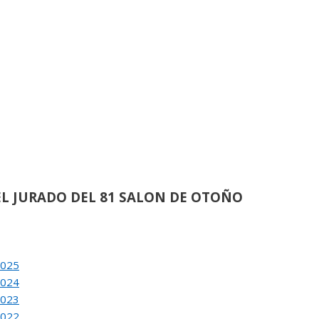
de
21
ACION DEL 80 SALON DE OTOÑO
de
62
L JURADO DEL 81 SALON DE OTOÑO
de
38
2025
ACION DEL 81 SALON DE OTOÑO
2024
2023
2022