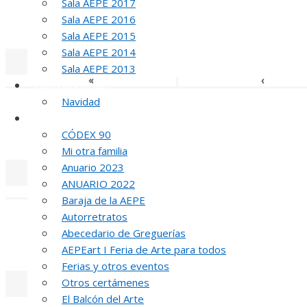
Sala AEPE 2017
Sala AEPE 2016
MED
Sala AEPE 2015
Sala AEPE 2014
Sala AEPE 2013
«
‹
Galería Virtual
Navidad
Otros actos y actividades
CÓDEX 90
MED
Mi otra familia
Anuario 2023
ANUARIO 2022
«
‹
Baraja de la AEPE
Autorretratos
Abecedario de Greguerías
MED
AEPEart I Feria de Arte para todos
Ferias y otros eventos
Otros certámenes
El Balcón del Arte
«
‹