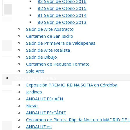
83 Salón de Otoño 2016
82 Salón de Otoño 2015
81 Salón de Otoño 2014
«
‹
80 Salón de Otoño 2013
Salón de Arte Abstracto
REUNION DE
Certamen de San Isidro
Salón de Primavera de Valdepeñas
Salón de Arte Realista
«
‹
Salón de Dibujo
Certamen de Pequeño Formato
INAUGUR
Solo Arte
Otras Exposiciones
Exposición PREMIO REINA SOFIA en Córdoba
«
‹
Jardines
R
ANDALUZ.ES/JAÉN
Nieve
51 PREMIO R
ANDALUZ.ES/CÁDIZ
Certamen de Pintura Rápida Nocturna MADRID DE
ANDALUZ.es