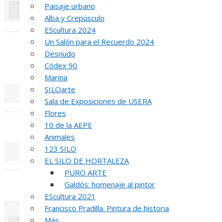
Paisaje urbano
Alba y Crepúsculo
«
‹
EScultura 2024
Un Salón para el Recuerdo 2024
INA
Desnudo
Códex 90
51 PREMIO R
Marina
SILOarte
Sala de Exposiciones de USERA
«
‹
Flores
10 de la AEPE
REUNIÓN
DE
Animales
123 SILO
EL SILO DE HORTALEZA
«
‹
PURO ARTE
INAUGUR
Galdós: homenaje al pintor
EScultura 2021
Francisco Pradilla. Pintura de historia
Más…