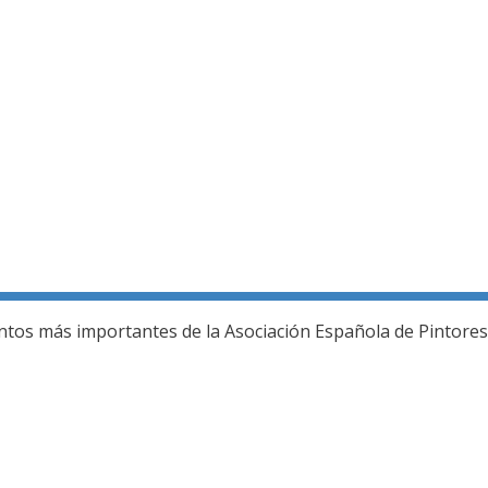
ería fotográfica
ntos más importantes de la Asociación Española de Pintores 
L JURADO DEL 80 SALON DE OTOÑO