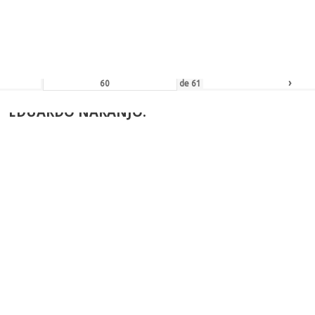
ALLA DE HONOR DE LA AEPE
›
de
61
EDUARDO NARANJO:
ALLA DE HONOR DE LA AEPE
›
de
42
JUAN ALCALDE:
ALLA DE HONOR DE LA AEPE
de
53