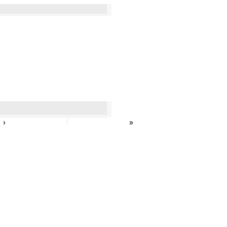
›
»
›
»
›
»