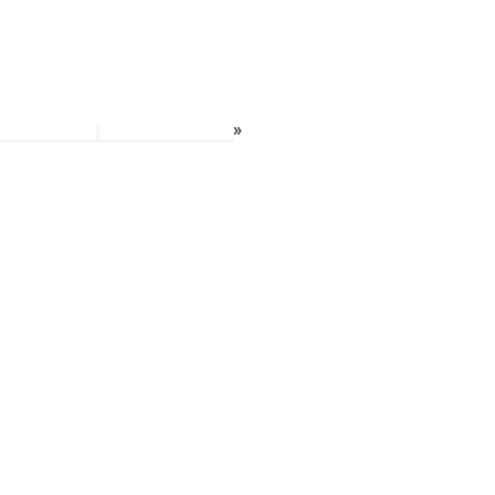
»
»
›
»