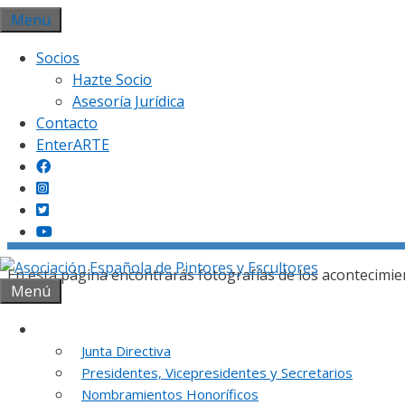
Saltar
Menu
al
Socios
contenido
Hazte Socio
Asesoría Jurídica
Contacto
EnterARTE
Gal
En esta página encontrarás fotografías de los acontecimie
Menú
Institución
Junta Directiva
Presidentes, Vicepresidentes y Secretarios
REUNION DE
Nombramientos Honoríficos