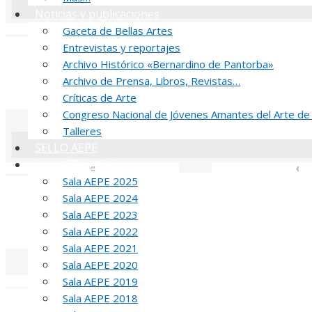
Noticias y publicaciones
«
‹
Gaceta de Bellas Artes
Entrevistas y reportajes
R
Archivo Histórico «Bernardino de Pantorba»
Archivo de Prensa, Libros, Revistas…
52 PREMIO R
Críticas de Arte
Congreso Nacional de Jóvenes Amantes del Arte de
Talleres
SELLO AEPE
Sala AEPE 2026
«
‹
Sala AEPE 2025
J
Sala AEPE 2024
Sala AEPE 2023
MED
Sala AEPE 2022
Sala AEPE 2021
Sala AEPE 2020
Sala AEPE 2019
«
‹
Sala AEPE 2018
T