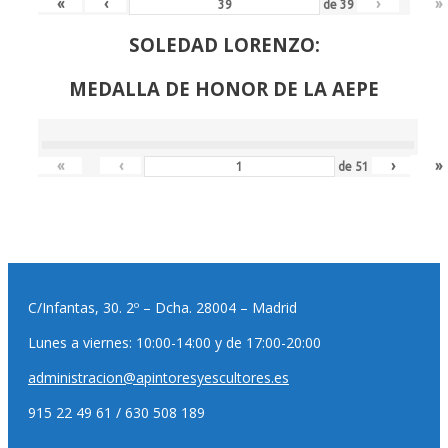
«
‹
›
»
de
39
SOLEDAD LORENZO:
MEDALLA DE HONOR DE LA AEPE
«
‹
›
»
de
51
C/Infantas, 30. 2º – Dcha. 28004 – Madrid
Lunes a viernes: 10:00-14:00 y de 17:00-20:00
administracion@apintoresyescultores.es
915 22 49 61 / 630 508 189