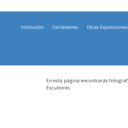
Saltar
al
contenido
Institución
Certámenes
Otras Exposiciones
En esta página encontrarás fotograf
Escultores.