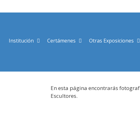
Saltar
al
contenido
Institución
Certámenes
Otras Exposiciones
En esta página encontrarás fotograf
Escultores.