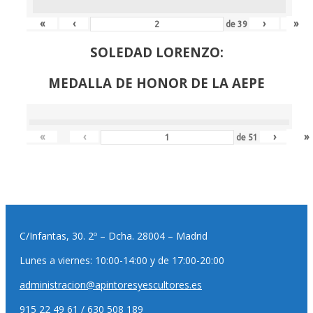
«
‹
›
»
de
39
SOLEDAD LORENZO:
MEDALLA DE HONOR DE LA AEPE
«
‹
›
»
de
51
C/Infantas, 30. 2º – Dcha. 28004 – Madrid
Lunes a viernes: 10:00-14:00 y de 17:00-20:00
administracion@apintoresyescultores.es
915 22 49 61 / 630 508 189