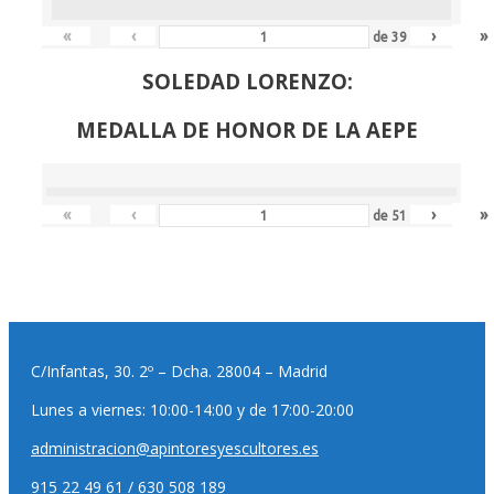
«
‹
›
»
de
39
SOLEDAD LORENZO:
MEDALLA DE HONOR DE LA AEPE
«
‹
›
»
de
51
C/Infantas, 30. 2º – Dcha. 28004 – Madrid
Lunes a viernes: 10:00-14:00 y de 17:00-20:00
administracion@apintoresyescultores.es
915 22 49 61 / 630 508 189