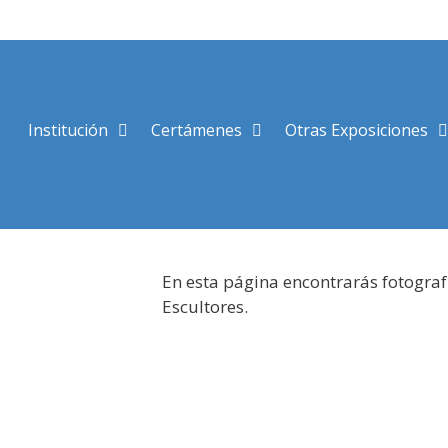
Saltar
al
contenido
Institución
Certámenes
Otras Exposiciones
En esta página encontrarás fotograf
Escultores.