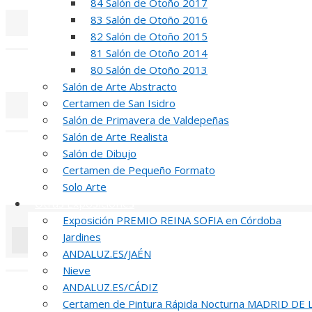
84 Salón de Otoño 2017
83 Salón de Otoño 2016
82 Salón de Otoño 2015
«
‹
81 Salón de Otoño 2014
INAUGUR
80 Salón de Otoño 2013
Salón de Arte Abstracto
Certamen de San Isidro
Salón de Primavera de Valdepeñas
«
‹
Salón de Arte Realista
R
Salón de Dibujo
Certamen de Pequeño Formato
51 PREMIO R
Solo Arte
Otras Exposiciones
Exposición PREMIO REINA SOFIA en Córdoba
Jardines
ANDALUZ.ES/JAÉN
«
‹
Nieve
ANDALUZ.ES/CÁDIZ
INA
Certamen de Pintura Rápida Nocturna MADRID DE