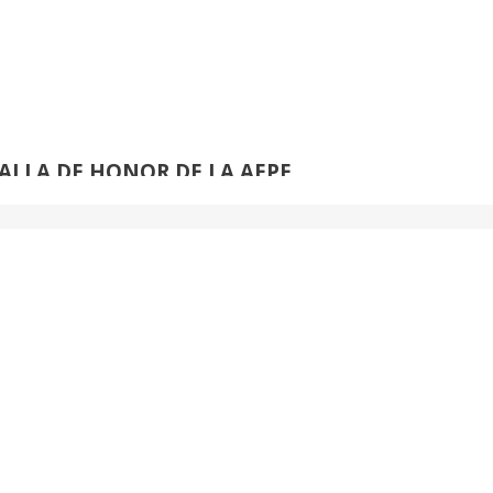
de
61
EDUARDO NARANJO:
ALLA DE HONOR DE LA AEPE
›
de
42
JUAN ALCALDE:
ALLA DE HONOR DE LA AEPE
de
53
VENANCIO BLANCO: