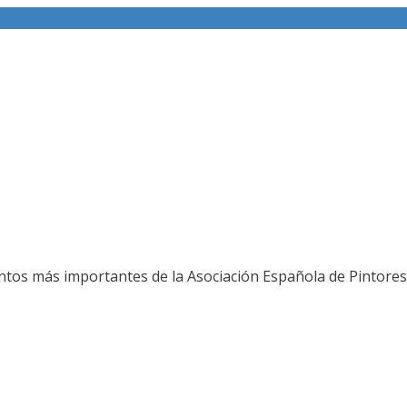
ería fotográfica
ntos más importantes de la Asociación Española de Pintores 
L JURADO DEL 80 SALON DE OTOÑO