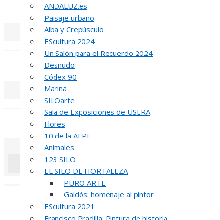
ANDALUZ.es
51 PREMIO R
Paisaje urbano
Alba y Crepúsculo
EScultura 2024
«
‹
Un Salón para el Recuerdo 2024
REUNIÓN
DE
Desnudo
Códex 90
Marina
SILOarte
«
‹
Sala de Exposiciones de USERA
INAUGUR
Flores
10 de la AEPE
Animales
123 SILO
EL SILO DE HORTALEZA
«
‹
PURO ARTE
Galdós: homenaje al pintor
R
EScultura 2021
Francisco Pradilla. Pintura de historia