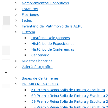
Nombramientos Honoríficos
Estatutos
Elecciones
Sedes
Inventario del Patrimonio de la AEPE
«
‹
Historia
INAUGUR
Histórico Delegaciones
Histórico de Exposiciones
Histórico de Conferencias
Centenario
«
‹
Nuestros becarios
REUNION DE
Galería fotográfica
Certámenes
Bases de Certámenes
PREMIO REINA SOFIA
«
‹
61 Premio Reina Sofía de Pintura y Escultura
INAUGUR
60 Premio Reina Sofía de Pintura y Escultura 
59 Premio Reina Sofía de Pintura y Escultura 
58 Premio Reina Sofía de Pintura y Escultura 