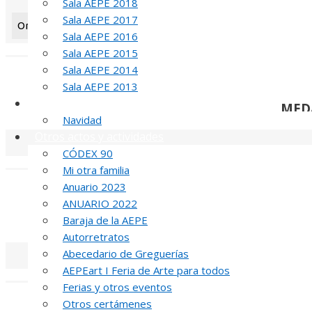
Sala AEPE 2018
Sala AEPE 2017
Orientation: 1
Sala AEPE 2016
«
‹
Sala AEPE 2015
Sala AEPE 2014
Sala AEPE 2013
Galería Virtual
MED
Navidad
Otros actos y actividades
CÓDEX 90
«
‹
Mi otra familia
Anuario 2023
ANUARIO 2022
MED
Baraja de la AEPE
Autorretratos
Abecedario de Greguerías
AEPEart I Feria de Arte para todos
«
‹
Ferias y otros eventos
Otros certámenes