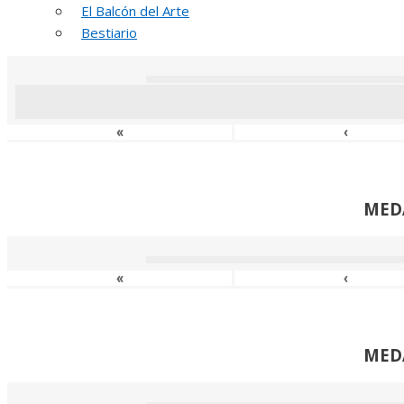
El Balcón del Arte
MED
Bestiario
«
‹
MED
«
‹
MED