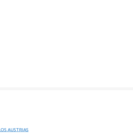
de
86
ACION DEL 82 SALON DE OTOÑO
de
60
EUNION DEL JURADO DEL
EINA SOFIA DE PINTURA Y ESCULTURA
de
58
UGURACION Y ENTREGA DEL
 LOS AUSTRIAS