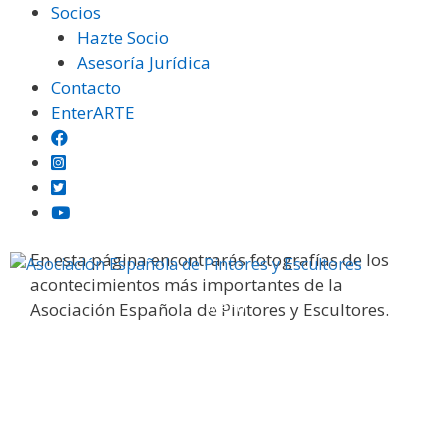
Saltar
Socios
al
Hazte Socio
contenido
Asesoría Jurídica
Contacto
EnterARTE
Galería fotográfica
En esta página encontrarás fotografías de los
acontecimientos más importantes de la
Menú
Asociación Española de Pintores y Escultores.