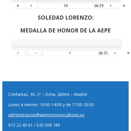
«
‹
›
»
de
39
SOLEDAD LORENZO:
MEDALLA DE HONOR DE LA AEPE
«
‹
›
»
de
51
C/Infantas, 30. 2º – Dcha. 28004 – Madrid
Lunes a viernes: 10:00-14:00 y de 17:00-20:00
administracion@apintoresyescultores.es
915 22 49 61 / 630 508 189