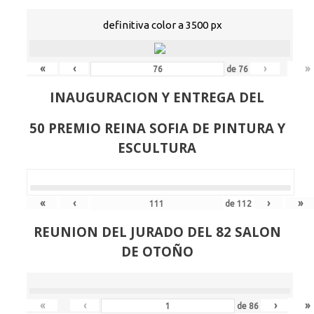
definitiva color a 3500 px
«
‹
›
»
de
76
INAUGURACION Y ENTREGA DEL
50 PREMIO REINA SOFIA DE PINTURA Y
ESCULTURA
«
‹
›
»
de
112
REUNION DEL JURADO DEL 82 SALON
DE OTOÑO
«
‹
›
»
de
86